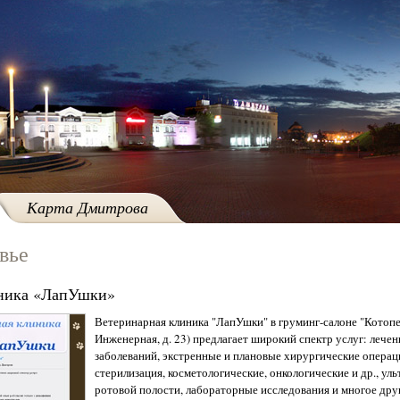
Карта Дмитрова
вье
иника «ЛапУшки»
Ветеринарная клиника "ЛапУшки" в груминг-салоне "Котопес
Инженерная, д. 23) предлагает широкий спектр услуг: лече
заболеваний, экстренные и плановые хирургические операци
стерилизация, косметологические, онкологические и др., уль
ротовой полости, лабораторные исследования и многое дру