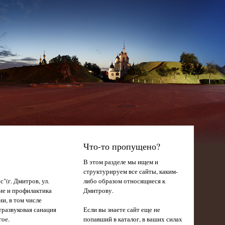
Что-то пропущено?
В этом разделе мы ищем и
структурируем все сайты, каким-
"(г. Дмитров, ул.
либо образом относящиеся к
ние и профилактика
Дмитрову.
и, в том числе
тразвуковая санация
Если вы знаете сайт еще не
гое.
попавший в каталог, в ваших силах