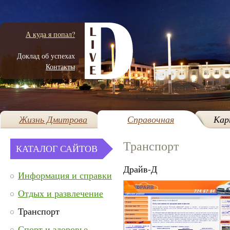
А куда я попал?
Доклад об успехах
Контакты
Жизнь Дмитрова
Справочная
Кар
Транспорт
КАТАЛОГ САЙТОВ
Драйв-Д
Информация и справки
Отдых и развлечение
Транспорт
Спорт и здоровье