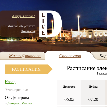
А куда я попал?
Доклад об успехах
Контакты
Жизнь Дмитрова
Справочная
Кар
Расписание эле
РАСПИСАНИЯ
Расписа
Назад
Дмитров
Дубна
Электрички:
От Дмитрова
06:05
07:20
Дмитров - Москва