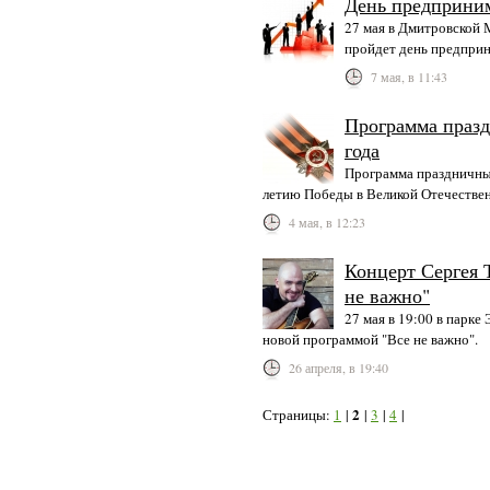
День предприни
27 мая в Дмитровской
пройдет день предприн
7 мая, в 11:43
Программа празд
года
Программа праздничных
летию Победы в Великой Отечествен
4 мая, в 12:23
Концерт Сергея 
не важно"
27 мая в 19:00 в парке
новой программой "Все не важно".
26 апреля, в 19:40
2
Страницы:
1
|
|
3
|
4
|