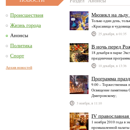
Раздел "Анонсы"
Мюзикл на льду 
Происшествия
Только один день, толь
Жизнь города
«Красавица и чудовищ
25 декабря, в 01:35
Анонсы
Политика
В ночь перед Ро
18 декабря в парке Экс
Спорт
праздничная программа
10 декабря, в 13:36
Архив новостей
Программа празд
9.00 – Торжественная л
Освящение памятника 
Дмитровскому;
3 ноября, в 11:10
IV православная
1 ноября 2010 года в 
промышленной палаты о