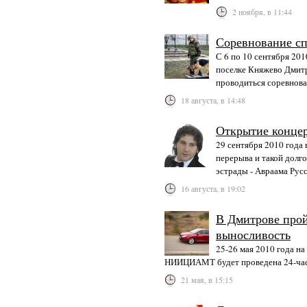
2 ноября, в 11:44
Соревнование с
С 6 по 10 сентября 201
поселке Княжево Дмитр
проводиться соревнова
18 августа, в 14:48
Открытие концер
29 сентября 2010 года 
перерыва и такой долг
эстрады - Авраама Русс
16 августа, в 19:02
В Дмитрове прой
выносливость
25-26 мая 2010 года н
НИИЦИАМТ будет проведена 24-часов
21 мая, в 15:15