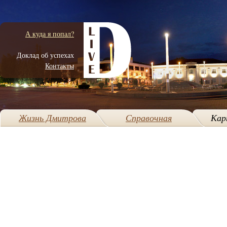
А куда я попал?
Доклад об успехах
Контакты
Жизнь Дмитрова
Справочная
Кар