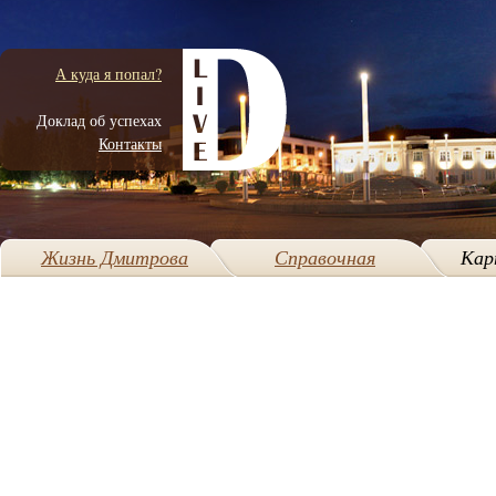
А куда я попал?
Доклад об успехах
Контакты
Жизнь Дмитрова
Справочная
Кар