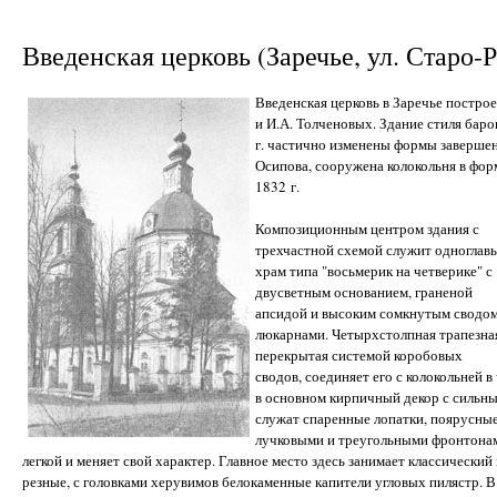
Введенская церковь (Заречье, ул. Старо-Р
Введенская церковь в Заречье построе
и И.А. Толченовых. Здание стиля барок
г. частично изменены формы завершени
Осипова, сооружена колокольня в форм
1832 г.
Композиционным центром здания с
трехчастной схемой служит одноглав
храм типа "восьмерик на четверике" с
двусветным основанием, граненой
апсидой и высоким сомкнутым сводом
люкарнами. Четырхстолпная трапезна
перекрытая системой коробовых
сводов, соединяет его с колокольней 
в основном кирпичный декор с сильн
служат спаренные лопатки, поярусные
лучковыми и треугольными фронтонам
легкой и меняет свой характер. Главное место здесь занимает классически
резные, с головками херувимов белокаменные капители угловых пилястр. 